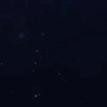
联系我们
地址：海口市海秀中路51-1号星华大厦20层
电话：0898-66766228
手机版网站
友情链接
LINK
三亚亚龙湾星华套房假日酒店
三亚星华旅游开发有限公司
海南中田旅业开发有限公司
海口星华房地产开发有限公司
海南星悦巢物业服务有限公司
CopyRight © 2021 All Rights Reserved LD.COM-乐动（中