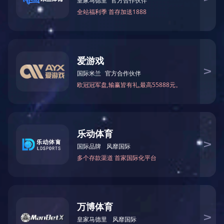
起，每周五在龙珠羽毛球场组织一场时长2个小时的羽毛球健
身活动。2019年场地更换至文华羽毛球场。
由于项目离市区较远，在项目工作员工难以前往市区参加
活动，因此，2019年7月起，为了增加羽毛球活动的覆盖面，
丰富西海岸员工的业余生活，特申请增加西海岸羽毛球场。定
在西海岸①号羽毛球馆每周五与市区（文华羽毛球馆）同时举
行羽毛球活动。