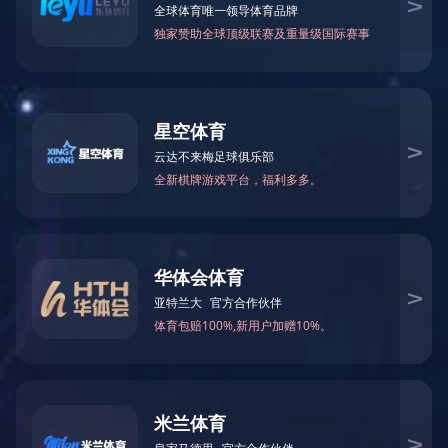
LD.COM
LD.COM
精彩活动
文化理念
精彩活动
星华故事
2019年星华实业地产员工系列体育活动
浏览次数：22299次
发布时间：2019-12-24 14:57:24
俗话说：“身体是革命的本钱”。公司倡导“开心工作、快
乐生活”的工作和生活理念。为丰富员工文化休闲活动，增强
员工体质，营造和谐的LD.COM氛围，公司自2018年第四季度