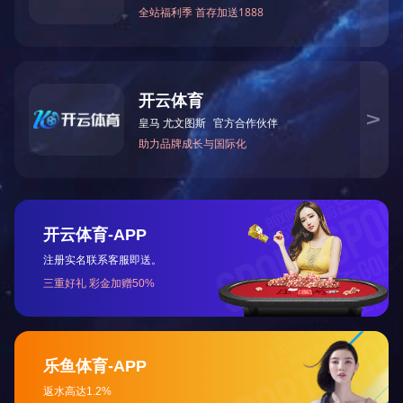
2014希望工程发放仪式照片（集团资助学生最后一
批）...
READ MORE
1
走进星华
集团简介
旗下公司
发展历程
集团荣誉
星华动态
集团新闻
媒体报道
LD.COM
文化理念
精彩活动
星华故事